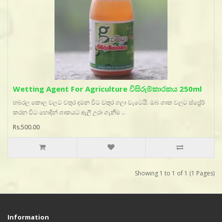
Wetting Agent For Agriculture විසිරුම්කාරකය 250ml
හබරල කොල වලට වතුර දමන විට වතුර ගලා වැටෙයි. ඔබ ශාක වලට ස්ප්‍ර්‍රේ
කරන විට හොදින් ශාකයට ඇලී උරා ගැනීම ..
Rs.500.00
Showing 1 to 1 of 1 (1 Pages)
Information